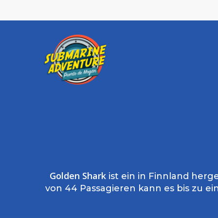
Skip
to
main
content
Presiona enter para buscar o ESC para cerrar
Golden Shark
ist ein in Finnland herg
von 44 Passagieren kann es bis zu ei