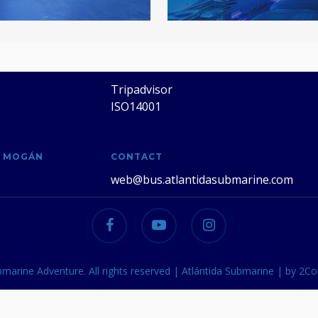
E ADVENTURE
CERTIFICATES
Tripadvisor
ISO14001
E MOGÁN
CONTACT
web@bus.atlantidasubmarine.com
facebook
youtube
instagram
marine Adventure. All rights reserved | Atlántida Submarine | by 2Co